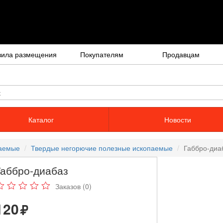
вила размещения
Покупателям
Продавцам
Каталог
Новости
паемые
Твердые негорючие полезные ископаемые
Габбро-диа
Габбро-диабаз
Заказов (0)
120