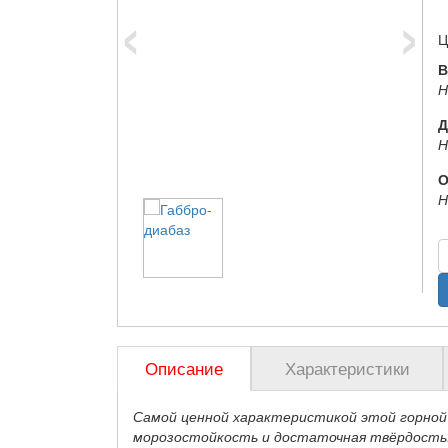
‹
›
Ц
В
Н
Д
Н
О
Н
Описание
Характеристики
Самой ценной характеристикой этой горной
морозостойкость и достаточная твёрдость. 