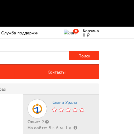
Корзина
0
Служба поддержки
0
Поиск
Контакты
баз
Камни Урала
Опыт:
2
На сайте:
8 г. 6 м. 1 д.