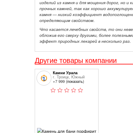
изделий из камня и для мощения дорог, но и 
прочных камней, так как хорошо аккумулир
камня — низкий коэффициент водопоглощения
определяющим свойством.
Что касается лечебных свойств, то они нев
обложив его сверху другими, более полезны
эффект природных лекарей в несколько раз
.
Другие товары компании
Камни Урала
г. Троицк, Южный
промышленный р-он,
+7 999 (
показать
)
Промплощадка ТДЗ №1